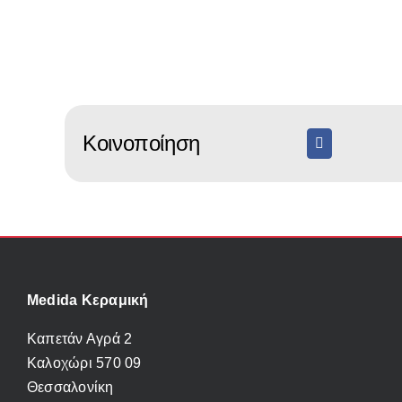
το
Διάσταση
προ
Συλλογή
έχει
πολ
παρ
Οι
Κοινοποίηση
επι
μπ
να
επι
στη
σελ
του
Medida Κεραμική
προ
Καπετάν Αγρά 2
Καλοχώρι 570 09
Θεσσαλονίκη