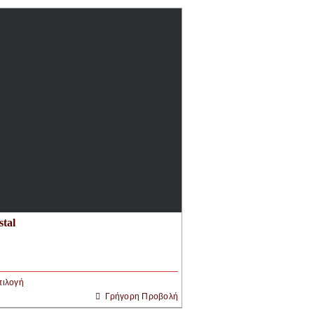
stal
πιλογή
Γρήγορη Προβολή
ό