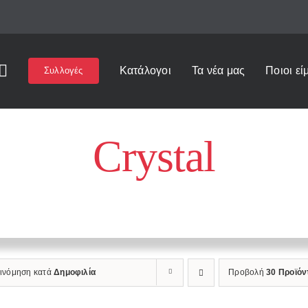
Κατάλογοι
Τα νέα μας
Ποιοι εί
Συλλογές
Crystal
Αρχική
»
Crystal
ξινόμηση κατά
Δημοφιλία
Προβολή
30 Προϊόν