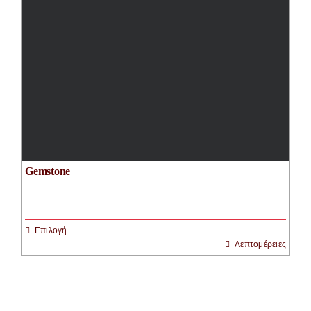
Διάσταση
Συλλογή
Gemstone
Επιλογή
Λεπτομέρειες
Αυτό
το
προϊόν
έχει