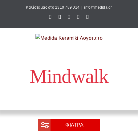
Μετάβαση
Καλέστε μας στο 2310 789 014
|
info@medida.gr
στο
Facebook
Instagram
Google
Email
Τηλέφωνο
περιεχόμενο
Map
Mindwalk
Αρχική
»
Mindwalk
ΦΙΛΤΡΑ
Κατηγορία