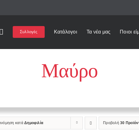
Κατάλογοι
Τα νέα μας
Ποιοι εί
Συλλογές
Μαύρο
Αρχική
»
Μαύρο
ξινόμηση κατά
Δημοφιλία
Προβολή
30 Προϊόν