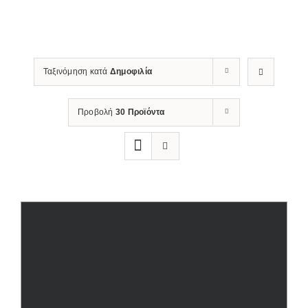
Decor
(3)
Δάπεδο
(11)
Εξωτερικό
(5)
Ταξινόμηση κατά
Δημοφιλία
Εσωτερικό
(11)
Κουζίνα
(9)
Προβολή
30 Προϊόντα
Μπάνιο
(8)
Σαλόνι
(7)
Τοίχο
(6)
Εφέ Υλικού
Decor
(2)
Wood
(5)
Ξύλο
(6)
Χρώμα