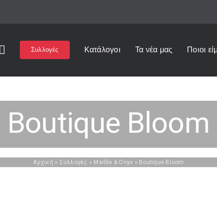
Κατάλογοι
Τα νέα μας
Ποιοι εί
Συλλογές
Boutique Bloom
Αρχική
»
Συλλογές
»
Marble & Onyx
»
Boutique Bloom