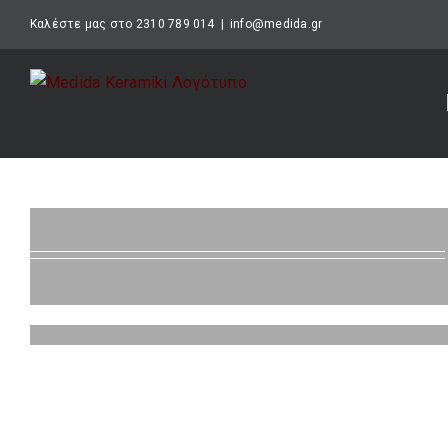
Μετάβαση
Καλέστε μας στο 2310 789 014
|
info@medida.gr
στο
περιεχόμενο