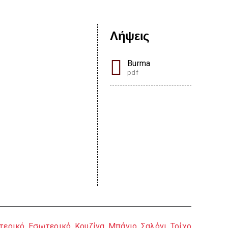
Λήψεις
Burma
pdf
τερικό
,
Εσωτερικό
,
Κουζίνα
,
Μπάνιο
,
Σαλόνι
,
Τοίχο