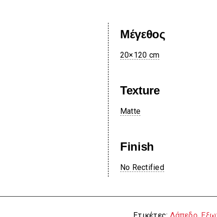
Μέγεθος
20×120 cm
Texture
Matte
Finish
No Rectified
Ετικέτες:
Δάπεδο
,
Εξω