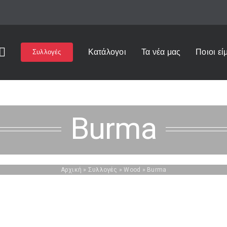
Κατάλογοι
Τα νέα μας
Ποιοι εί
Συλλογές
Burma
Αρχική
»
Συλλογές
»
Wood
»
Burma