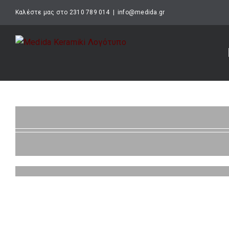
Μετάβαση
Καλέστε μας στο 2310 789 014
|
info@medida.gr
στο
περιεχόμενο