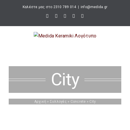
Μετάβαση
Καλέστε μας στο 2310 789 014
|
info@medida.gr
στο
Facebook
Instagram
Google
Email
Τηλέφωνο
περιεχόμενο
Map
City
Αρχική
»
Συλλογές
»
Concrete
»
City