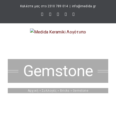
Μετάβαση
Καλέστε μας στο 2310 789 014
|
info@medida.gr
στο
Facebook
Instagram
Google
Email
Τηλέφωνο
περιεχόμενο
Map
Gemstone
Αρχική
»
Συλλογές
»
Bricks
»
Gemstone