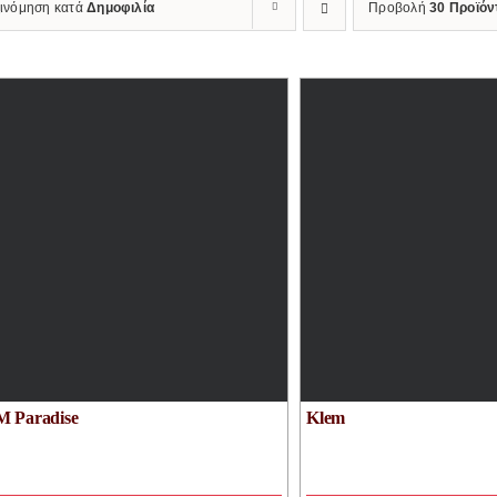
ξινόμηση κατά
Δημοφιλία
Προβολή
30 Προϊόν
 Paradise
Klem