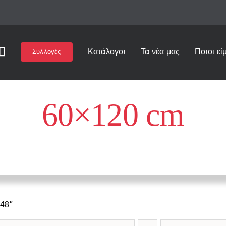
Κατάλογοι
Τα νέα μας
Ποιοι εί
Συλλογές
60×120 cm
Αρχική
»
60×120 cm
x48″